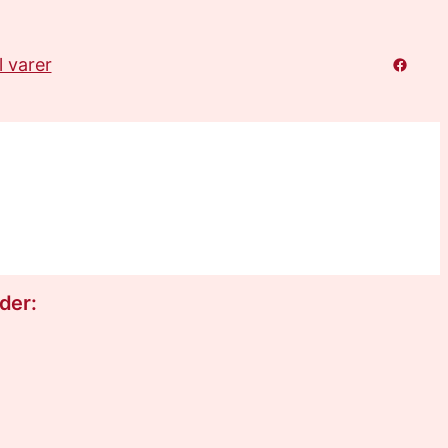
Facebo
l varer
der: