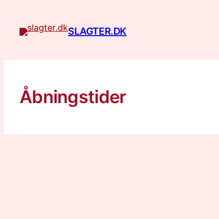
Spring
til
SLAGTER.DK
indhold
Åbningstider